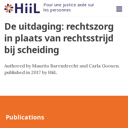
Skip
Pour une justice axée sur 
to
les personnes
content
De uitdaging: rechtszorg
in plaats van rechtsstrijd
bij scheiding
Authored by Maurits Barendrecht and Carla Goosen,
published in 2017 by HiiL
Publications