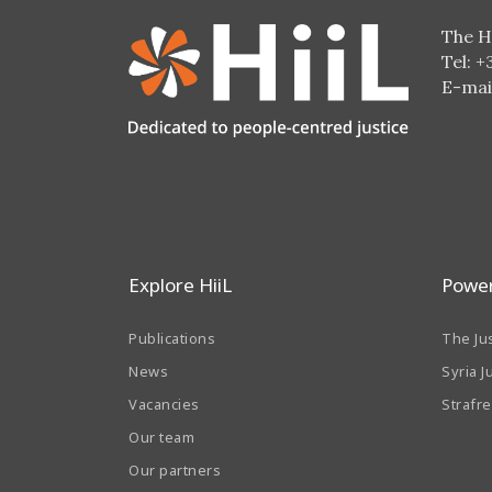
The H
Tel: +
E-mai
Explore HiiL
Power
Publications
The Ju
News
Syria 
Vacancies
Strafr
Our team
Our partners