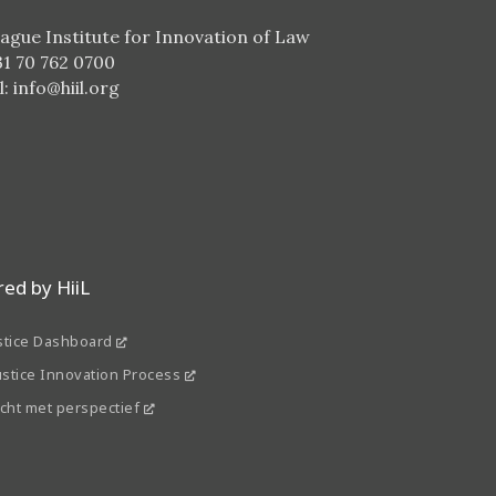
ague Institute for Innovation of Law
31 70 762 0700
l:
info@hiil.org
ed by HiiL
stice Dashboard
Justice Innovation Process
echt met perspectief